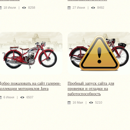
18 Июля
|
8258
27 Июня
|
8492
Добро пожаловать на сайт галереи-
Пробный запуск сайта для
коллекции мотоциклов Jawa
проверки и отладки на
работоспособность
6 Июня
|
6507
16 Мая
|
5210