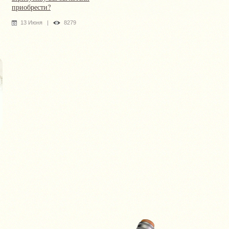
приобрести?
13 Июня
|
8279