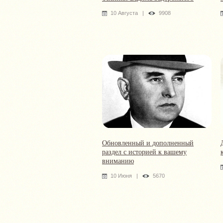
10 Августа
|
9908
Обновленный и дополненный
раздел с историей к вашему
вниманию
10 Июня
|
5670